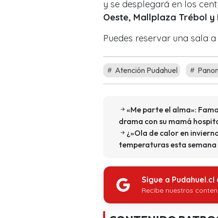
y se desplegará en los cen
Oeste, Mallplaza Trébol y
Puedes reservar una sala a t
Atención Pudahuel
Pano
«Me parte el alma»: Fam
drama con su mamá hospit
¿»Ola de calor en invier
temperaturas esta semana 
Sigue a Pudahuel.cl
Recibe nuestros conten