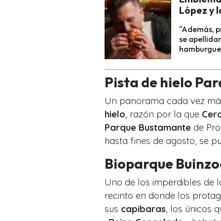
López y l
"Además, pr
se apellida
hamburgue
Pista de hielo P
Un panorama cada vez más 
hielo
, razón por la que
Cero
Parque Bustamante
de Pro
hasta fines de agosto, se pu
Bioparque Buinzo
Uno de los imperdibles de l
recinto en donde los protago
sus
capibaras
, los únicos 