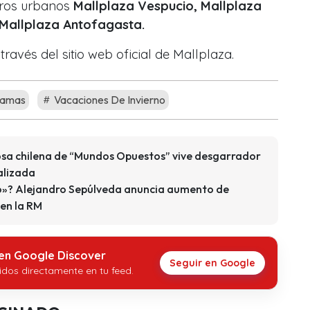
tros urbanos
Mallplaza Vespucio, Mallplaza
 Mallplaza Antofagasta.
ravés del sitio web oficial de Mallplaza.
ramas
Vacaciones De Invierno
osa chilena de “Mundos Opuestos” vive desgarrador
alizada
no»? Alejandro Sepúlveda anuncia aumento de
en la RM
 en Google Discover
Seguir en Google
idos directamente en tu feed.