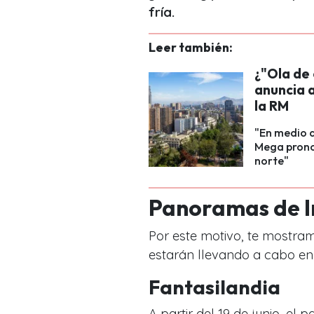
fría.
Leer también:
¿"Ola de 
anuncia 
la RM
"En medio d
Mega pronos
norte"
Panoramas de I
Por este motivo, te mostra
estarán llevando a cabo en 
Fantasilandia
A partir del 19 de junio, el