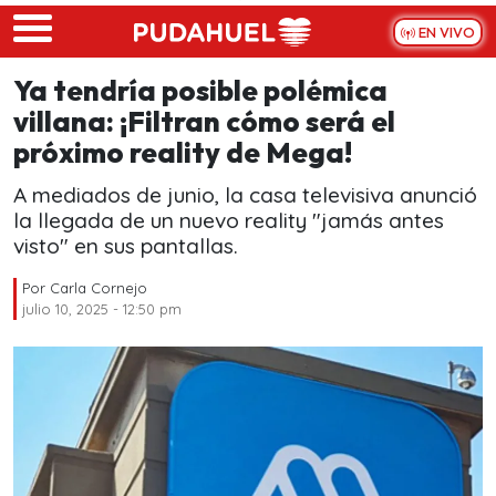
Skip to main content
EN VIVO
Ya tendría posible polémica
villana: ¡Filtran cómo será el
próximo reality de Mega!
A mediados de junio, la casa televisiva anunció
la llegada de un nuevo reality "jamás antes
visto" en sus pantallas.
Por
Carla Cornejo
julio 10, 2025 - 12:50 pm