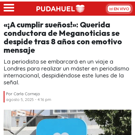
Skip to main content
EN VIVO
«¡A cumplir sueños!»: Querida
conductora de Meganoticias se
despide tras 8 años con emotivo
mensaje
La periodista se embarcará en un viaje a
Londres para realizar un máster en periodismo
internacional, despidiéndose este lunes de la
señal.
Por
Carla Cornejo
agosto 5, 2025 - 4:16 pm