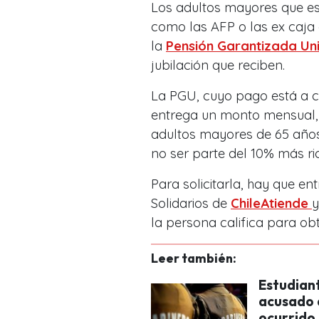
Los adultos mayores que es
como las AFP o las ex caja 
la
Pensión Garantizada Uni
jubilación que reciben.
La PGU, cuyo pago está a car
entrega un monto mensual
adultos mayores de 65 año
no ser parte del 10% más ri
Para solicitarla, hay que en
Solidarios de
ChileAtiende
y
la persona califica para obt
Leer también:
Estudiant
acusado 
ocurrido 