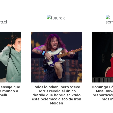
mensaje que
Todos lo odian, pero Steve
Dominga Lóp
le mandó a
Harris revela el único
Miss Univ
elli
detalle que habría salvado
preparación
este polémico disco de Iron
más i
Maiden