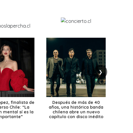
❯
ez, finalista de
Después de más de 40
Ante 
erso Chile: “La
años, una histórica banda
petr
 mental sí es la
chilena abre un nuevo
precio
mportante”
capítulo con disco inédito