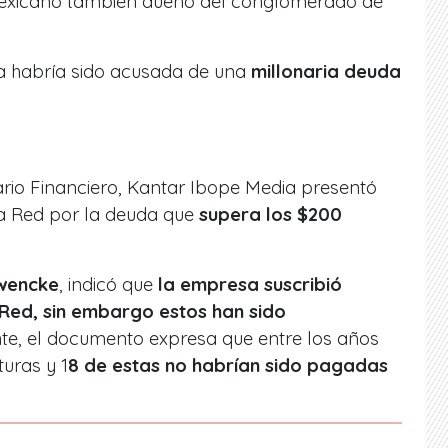
exicano también dueño del conglomerado de
a habría sido acusada de una
millonaria deuda
rio Financiero, Kantar Ibope Media presentó
La Red por la deuda que
supera los $200
wencke
, indicó que
la empresa suscribió
Red, sin embargo estos han sido
nte, el documento expresa que entre los años
turas y 1
8 de estas no habrían sido pagadas