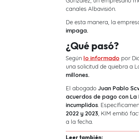
González, un empresario m
canales Albavisión.
De esta manera, la empres
impaga.
¿Qué pasó?
Según
lo informado
por Dia
una solicitud de quiebra a 
millones.
El abogado
Juan Pablo Sc
acuerdos de pago con La 
incumplidos
. Específicame
2022 y 2023
, KIM emitió fac
a la fecha.
Leer también: