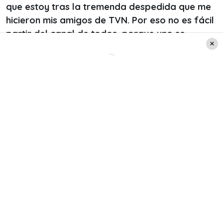
que estoy tras la tremenda despedida que me
hicieron mis amigos de TVN. Por eso no es fácil
partir del canal de todos, porque uno se
enamora de TVN y de su gente»,
expresó la
periodista.
Agregando que «dejo grandes amigos y
amigas, algunos se convirtieron en familia.
Aprendí muchísimo, me reí a gritos, sufrí
también, pero sobre todo, disfruté de ser
parte del buen periodismo, la rigurosidad y la
búsqueda de la verdad del Departamento de
Prensa de la TV pública»
, continuó.