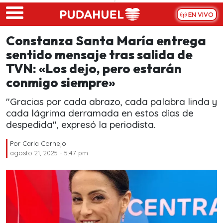
Skip to main content
EN VIVO
Constanza Santa María entrega
sentido mensaje tras salida de
TVN: «Los dejo, pero estarán
conmigo siempre»
"Gracias por cada abrazo, cada palabra linda y
cada lágrima derramada en estos días de
despedida", expresó la periodista.
Por
Carla Cornejo
agosto 21, 2025 - 5:47 pm