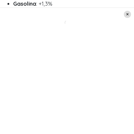
Gasolina
: +1,3%
En contraste, la única división que registró una
baja mensual
fue
seguros y servicios
financieros
, con un retroceso de 0,5%. Por
producto, los
equipos de telefonía móvil
bajaron 5,9%
, mientras que el
precio del tomate
cayó un 14,3%
en julio.