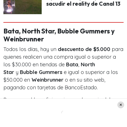
sacudir el reality de Canal 13
Bata, North Star, Bubble Gummers y
Weinbrunner
Todos los días, hay un
descuento de $5.000
para
quienes realicen una compra igual o superior a
los $30.000 en tiendas de
Bata
,
North
Star
y
Bubble Gummers
e igual o superior a los
$50.000 en
Weinbrunner
o en su sitio web,
pagando con tarjetas de BancoEstado.
Para usar el beneficio, primero el usuario debe
generar un
código de descuento
en su
sitio web
.
Allí tiene que seleccionar una de las cuatro
tiendas, ingresar su correo electrónico y los