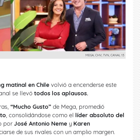
MEGA, CHV, TVN, CANAL 13
ng matinal en Chile
volvió a encenderse este
anal se llevó
todos los aplausos.
oras,
“Mucho Gusto”
de Mega, promedió
uto
, consolidándose como el
líder absoluto del
do por
José Antonio Neme
y
Karen
nciarse de sus rivales con un amplio margen.