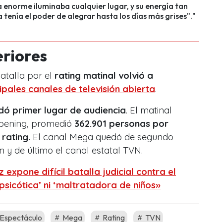
a enorme iluminaba cualquier lugar, y su energía tan
a tenía el poder de alegrar hasta los días más grises"."
eriores
batalla por el
rating matinal volvió a
cipales canales de televisión abierta
.
dó primer lugar de audiencia
. El matinal
pening, promedió
362.901 personas por
 rating.
El canal Mega quedó de segundo
ón y de último el canal estatal TVN.
 expone difícil batalla judicial contra el
‘psicótica’ ni ‘maltratadora de niños»
Espectáculo
Mega
Rating
TVN