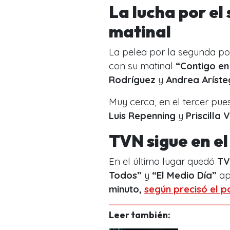
La lucha por el
matinal
La pelea por la segunda po
con su matinal
“Contigo en
Rodríguez
y
Andrea Aríste
Muy cerca, en el tercer pue
Luis Repenning
y
Priscilla
TVN sigue en el
En el último lugar quedó
T
Todos”
y
“El Medio Día”
ap
minuto,
según precisó el p
Leer también: