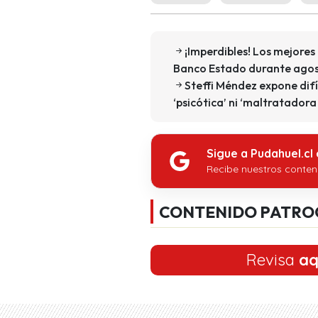
¡Imperdibles! Los mejore
Banco Estado durante ago
Steffi Méndez expone difíc
‘psicótica’ ni ‘maltratadora
Sigue a Pudahuel.cl
Recibe nuestros conten
CONTENIDO PATRO
Revisa
aq