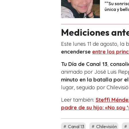
""Su sonris
única y bell
Mediciones ant
Este lunes 11 de agosto, la 
encenderse
entre los prin
Tu Día de Canal 13
,
consoli
animado por José Luis Rep
minuto en la batalla por el
lugar, seguido por Chilevisi
Leer también:
Steffi Méndez
padre de su hijo: «No soy 
Canal 13
Chilevisión