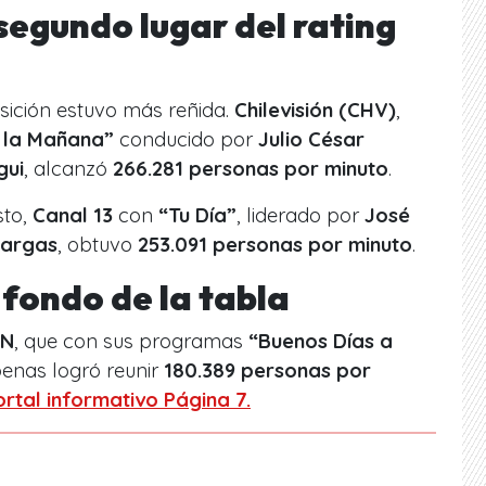
 segundo lugar del rating
sición estuvo más reñida.
Chilevisión (CHV)
,
 la Mañana”
conducido por
Julio César
gui
, alcanzó
266.281 personas por minuto
.
sto,
Canal 13
con
“Tu Día”
, liderado por
José
 Vargas
, obtuvo
253.091 personas por minuto
.
 fondo de la tabla
VN
, que con sus programas
“Buenos Días a
enas logró reunir
180.389 personas por
ortal informativo Página 7.