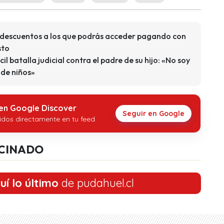
s descuentos a los que podrás acceder pagando con
sto
il batalla judicial contra el padre de su hijo: «No soy
 de niños»
 en Google Discover
Seguir en Google
idos directamente en tu feed.
CINADO
uí lo último
de pudahuel.cl