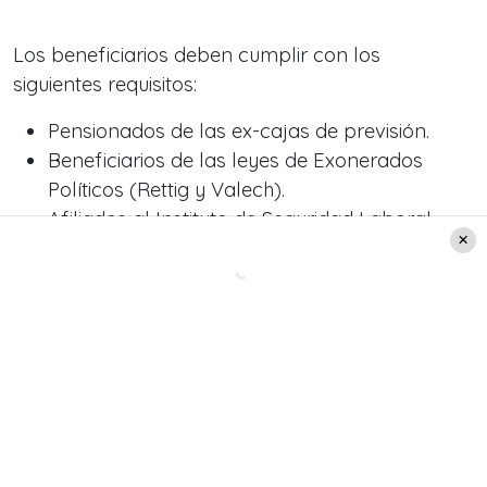
Los beneficiarios deben cumplir con los
siguientes requisitos:
Pensionados de las ex-cajas de previsión.
Beneficiarios de las leyes de Exonerados
Políticos (Rettig y Valech).
Afiliados al Instituto de Seguridad Laboral
(ISL).
Pensionados de mutualidades de
empleadores.
Beneficiarios de la PGU (Pensión Garantizada
Universal).
Pensión Básica Solidaria de Invalidez.
Subsidio por Discapacidad Mental.
Indemnizaciones del Carbón.