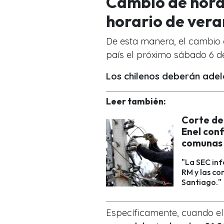
Cambio de hora
horario de ver
De esta manera, el cambio 
país el próximo sábado 6 d
Los chilenos deberán adel
Leer también:
Corte de
Enel conf
comunas 
"La SEC inf
RM y las c
Santiago."
Específicamente, cuando el