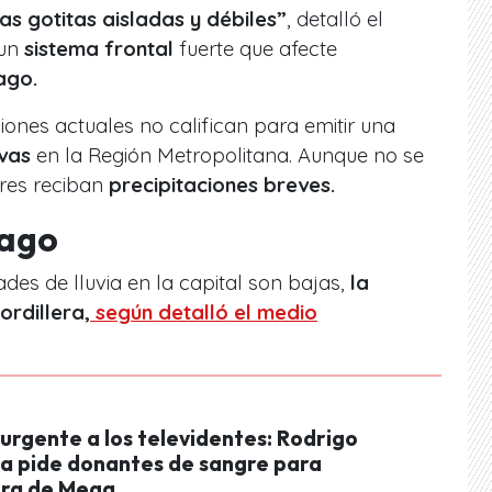
as gotitas aisladas y débiles”
, detalló el
 un
sistema frontal
fuerte que afecte
ago.
iones actuales no califican para emitir una
ivas
en la Región Metropolitana. Aunque no se
res reciban
precipitaciones breves.
iago
des de lluvia en la capital son bajas,
la
cordillera,
según detalló el medio
urgente a los televidentes: Rodrigo
a pide donantes de sangre para
ra de Mega