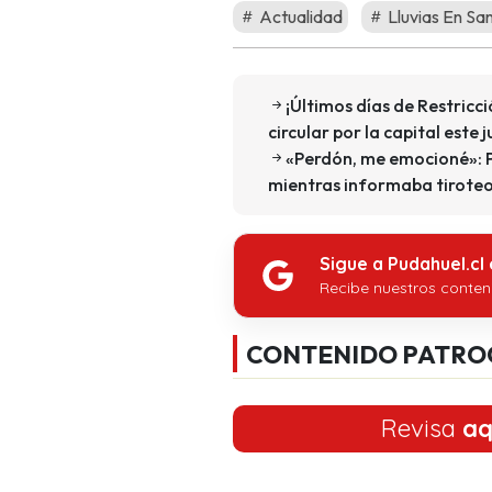
Actualidad
Lluvias En Sa
¡Últimos días de Restricc
circular por la capital este
«Perdón, me emocioné»: P
mientras informaba tiroteo
Sigue a Pudahuel.cl
Recibe nuestros conten
CONTENIDO PATRO
Revisa
aq