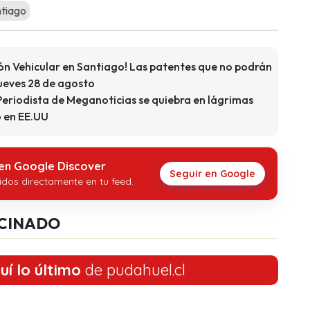
ntiago
ión Vehicular en Santiago! Las patentes que no podrán
 jueves 28 de agosto
eriodista de Meganoticias se quiebra en lágrimas
 en EE.UU
 en Google Discover
Seguir en Google
idos directamente en tu feed.
CINADO
uí lo último
de pudahuel.cl