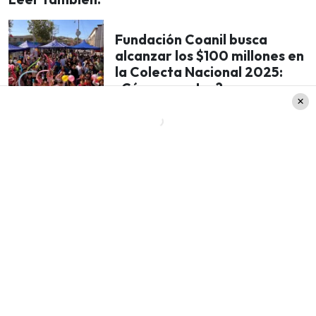
Fundación Coanil busca
alcanzar los $100 millones en
la Colecta Nacional 2025:
¿Cómo aportar?
¿Qué vehículos no pueden circular
este martes?
A partir del calendario del
Ministerio de
Transportes
, las siguientes patentes no pueden
circular hoy.