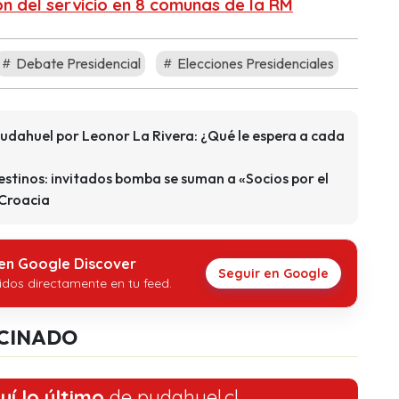
ón del servicio en 8 comunas de la RM
Debate Presidencial
Elecciones Presidenciales
udahuel por Leonor La Rivera: ¿Qué le espera a cada
destinos: invitados bomba se suman a «Socios por el
 Croacia
 en Google Discover
Seguir en Google
idos directamente en tu feed.
CINADO
uí lo último
de pudahuel.cl