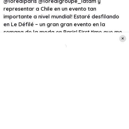
@lorealparis @lorealgroupe_latam y
representar a Chile en un evento tan
importante a nivel mundial! Estaré desfilando
en Le Défilé – un gran gran evento en la
semana de la moda en Paris! First time que me
toca ir a Fashion Week, qué emoción, love love
fashion y love love esta oportunidad. Mañana
más sorpresitas desde Paris! Lo daré todo. Lo
valemos»
, escribió Francisca.