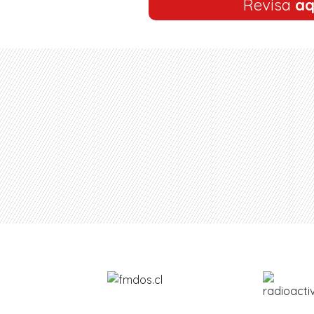
Revisa
aq