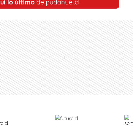
uí lo último
de pudahuel.cl