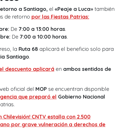
retorno a Santiago,
el
«Peaje a Luca»
también
as de retorno
por las
Fiestas Patrias:
bre:
De
7:00 a 13:00 horas
.
bre:
De
7:00 a 10:00 horas
.
reso, la
Ruta 68
aplicará el beneficio solo para
ia Santiago
.
el descuento aplicará
en
ambos sentidos de
 web oficial del
MOP
se encuentran disponible
ngencia que preparó el
Gobierno Nacional
atrias.
 Chilevisión! CNTV estalla con 2.500
lano por grave vulneración a derechos de