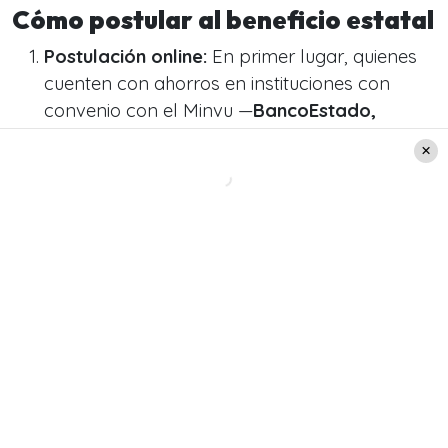
Cómo postular al beneficio estatal
Postulación online:
En primer lugar, quienes
cuenten con ahorros en instituciones con
convenio con el Minvu —
BancoEstado,
Scotiabank/Desarrollo, Coopeuch y Caja
de Compensación Los Andes
— podrán
realizar su solicitud de forma digital. Para ello,
será
obligatorio disponer de la Clave Única
.
Postulación presencial:
Por otro lado,
quienes no puedan completar el trámite en
línea tendrán la opción de acudir
presencialmente a las oficinas del Serviu en
cada región
. Para más información sobre
direcciones y horarios de atención, se
recomienda consultar el
portal oficial
.