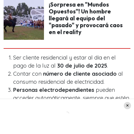
¡Sorpresa en "Mundos
Opuestos"! Un hombre
llegará al equipo del
"pasado" y provocará caos
en el reality
Ser cliente residencial y estar al día en el
pago de la luz al
30 de julio de 2025
.
Contar con
número de cliente asociado
al
consumo residencial de electricidad.
Personas electrodependientes
pueden
acceder automáticamente, siempre que estén
registradas en el
RSH
.
Resultados y forma de pago
Los resultados de la
tercera convocatoria
se