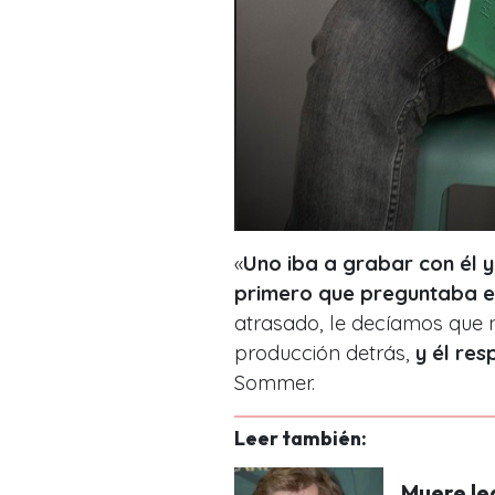
«
Uno iba a grabar con él y 
primero que preguntaba er
atrasado, le decíamos que
producción detrás,
y él re
Sommer.
Leer también:
Muere le