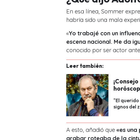
En esa línea, Sommer expre
habría sido una mala experi
«
Yo trabajé con un influen
escena nacional. Me da ig
conocido por ser actor ante
Leer también:
¡Consejo 
horóscop
"El querido
signos del 
A esto, añadió que
«es una
grabar roteaba de la cint