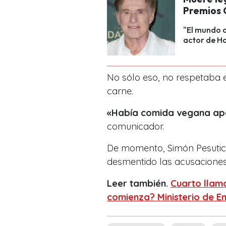
Premios 
"El mundo d
actor de H
No sólo eso, no respetaba 
carne.
«Había comida vegana apa
comunicador.
De momento, Simón Pesutic 
desmentido las acusacione
Leer también.
Cuarto llama
comienza? Ministerio de E