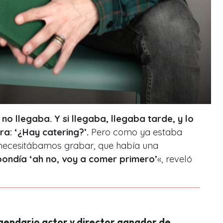
no llegaba. Y si llegaba, llegaba tarde, y lo
a: ‘¿Hay catering?’.
Pero como ya estaba
 necesitábamos grabar, que había una
spondía ‘ah no, voy a comer primero’
«, reveló
gendario actor y director ganador de