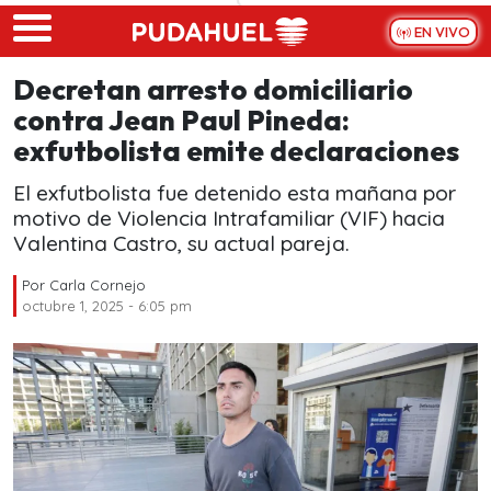
Skip to main content
EN VIVO
Decretan arresto domiciliario
contra Jean Paul Pineda:
exfutbolista emite declaraciones
El exfutbolista fue detenido esta mañana por
motivo de Violencia Intrafamiliar (VIF) hacia
Valentina Castro, su actual pareja.
Por
Carla Cornejo
octubre 1, 2025 - 6:05 pm