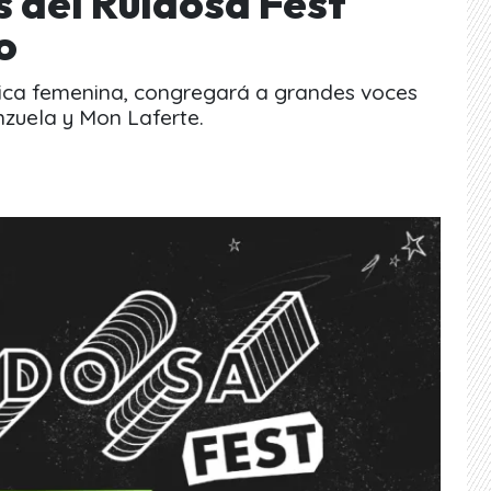
s del Ruidosa Fest
o
úsica femenina, congregará a grandes voces
zuela y Mon Laferte.