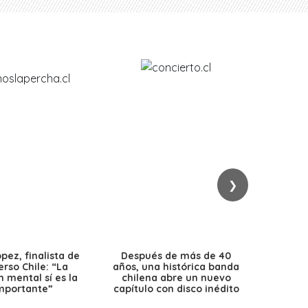
❯
ez, finalista de
Después de más de 40
Ante 
erso Chile: “La
años, una histórica banda
petr
 mental sí es la
chilena abre un nuevo
precio
mportante”
capítulo con disco inédito