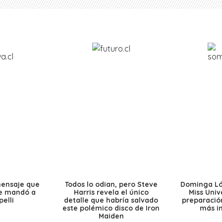
mensaje que
Todos lo odian, pero Steve
Dominga Lóp
le mandó a
Harris revela el único
Miss Univ
elli
detalle que habría salvado
preparación
este polémico disco de Iron
más i
Maiden