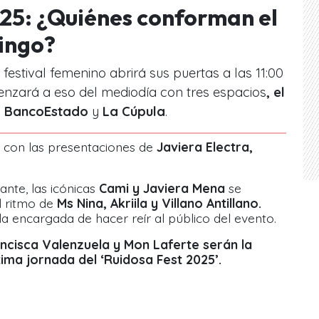
25: ¿Quiénes conforman el
ingo?
l festival femenino abrirá sus puertas a las 11:00
enzará a eso del mediodía con tres espacios
, el
o BancoEstado
y
La Cúpula
.
 con las presentaciones de
Javiera Electra,
ante, las icónicas
Cami y Javiera Mena
se
l ritmo de
Ms Nina, Akriila y Villano Antillano.
la encargada de hacer reír al público del evento.
ncisca Valenzuela y Mon Laferte serán la
ima jornada del ‘Ruidosa Fest 2025’.