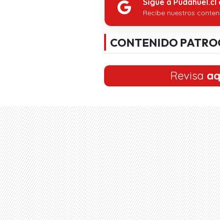
Sigue a Pudahuel.cl
Recibe nuestros conten
CONTENIDO PATRO
Revisa
aq