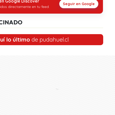
 en Google Discover
Seguir en Google
idos directamente en tu feed.
CINADO
uí lo último
de pudahuel.cl