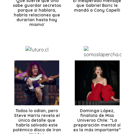
'Qué suerte que uno
El inesperado mensaje
sabe guardar secretos
que Gabriel Boric le
porque si hablara,
mandó a Cony Capelli
habría relaciones que
durarían hasta hoy
mismo'
Todos lo odian, pero
Dominga López,
Steve Harris revela el
finalista de Miss
único detalle que
Universo Chile: “La
habría salvado este
preparación mental sí
polémico disco de Iron
es la más importante”