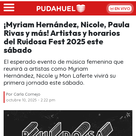
Skip to main content
EN VIVO
¡Myriam Hernández, Nicole, Paula
Rivas y más! Artistas y horarios
del Ruidosa Fest 2025 este
sábado
El esperado evento de música femenina que
reunirá a artistas como Myriam
Hernández, Nicole y Mon Laferte vivirá su
primera jornada este sábado.
Por
Carla Cornejo
octubre 10, 2025 - 2:22 pm