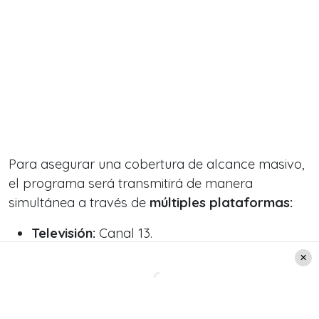
Para asegurar una cobertura de alcance masivo,
el programa será transmitirá de manera
simultánea a través de
múltiples plataformas:
Televisión:
Canal 13.
Streaming y Digital:
T13 en Vivo y la
plataforma 13Go.
Radio:
Tele13 Radio.