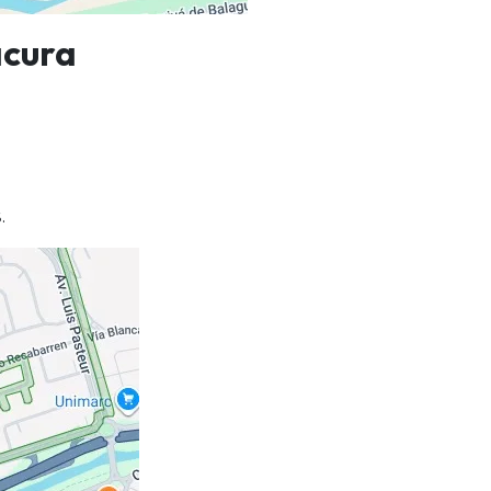
acura
.