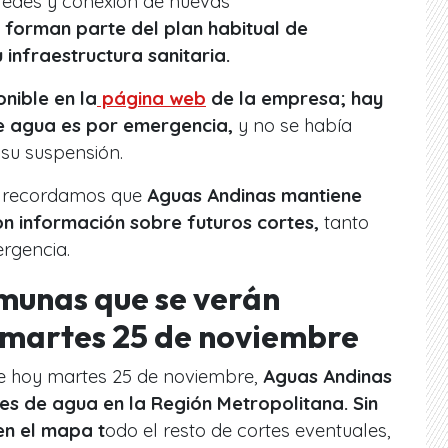
 redes y conexión de nuevas
forman parte del plan habitual de
infraestructura sanitaria.
nible en la
página web
de la empresa; hay
e agua es por emergencia,
y no se había
 su suspensión.
r, recordamos que
Aguas Andinas mantiene
on información sobre futuros cortes,
tanto
rgencia.
omunas que se verán
martes 25 de noviembre
de hoy martes 25 de noviembre,
Aguas Andinas
tes de agua en la Región Metropolitana. Sin
en el mapa t
odo el resto de cortes eventuales,