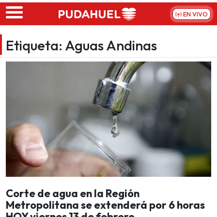
Skip to main content
EN VIVO
Etiqueta:
Aguas Andinas
Corte de agua en la Región
Metropolitana se extenderá por 6 horas
HOY viernes 13 de febrero