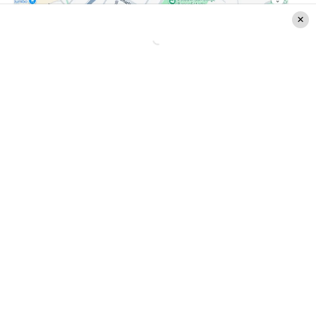
Corte en Las Condes
Fecha inicio:
16/10/2025 15:00
Fecha término (estimada):
17/10/2025 03:00