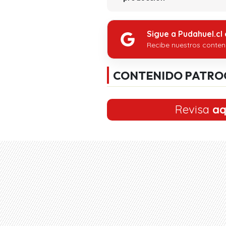
Sigue a Pudahuel.cl
Recibe nuestros conten
CONTENIDO PATRO
Revisa
aq