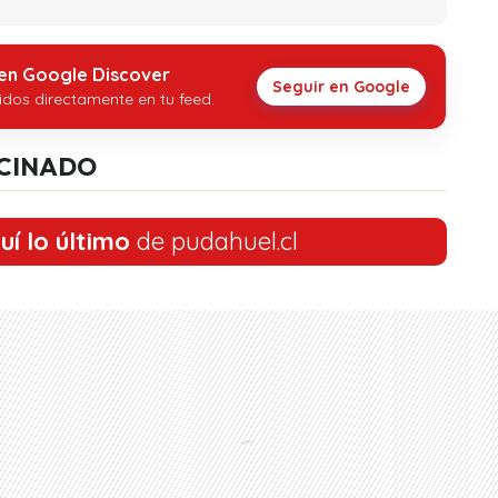
 en Google Discover
Seguir en Google
idos directamente en tu feed.
CINADO
uí lo último
de pudahuel.cl