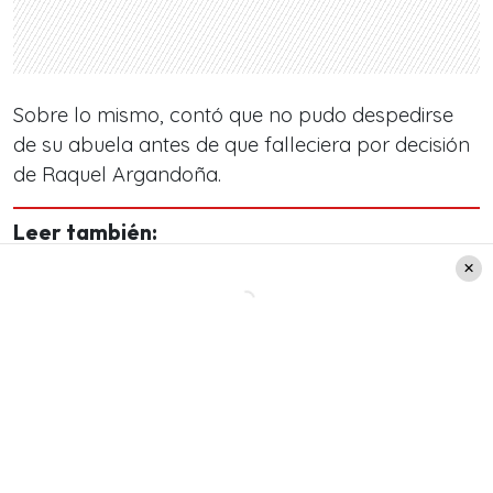
Sobre lo mismo, contó que no pudo despedirse
de su abuela antes de que falleciera por decisión
de Raquel Argandoña.
Leer también:
Tita Ureta compartió los
nombres que tienen en
mente para su bebé en
camino: “Si es hombre, se lo
pone Spiro, y si es mujer, se lo
pongo yo”
“Pasó que yo no alcancé a llegar, no pude llegar