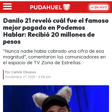
Skip to main content
EN VIVO
Danilo 21 reveló cuál fue el famoso
mejor pagado en Podemos
Hablar: Recibió 20 millones de
pesos
"Nunca nadie había cobrado una cifra de esa
magnitud”, comentaron los comunicadores en
el espacio de TV Zona de Estrellas.
Por
Camila Olivares
noviembre 27, 2025 - 4:08 pm