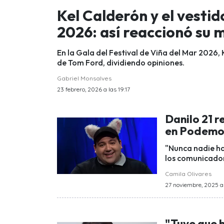
Kel Calderón y el vest
2026: así reaccionó su
En la Gala del Festival de Viña del Mar 2026,
de Tom Ford, dividiendo opiniones.
Gabriel Monsalves
23 febrero, 2026 a las 19:17
Danilo 21 
en Podemos
"Nunca nadie h
los comunicador
Camila Olivares
27 noviembre, 2025 a 
"Tuve que h