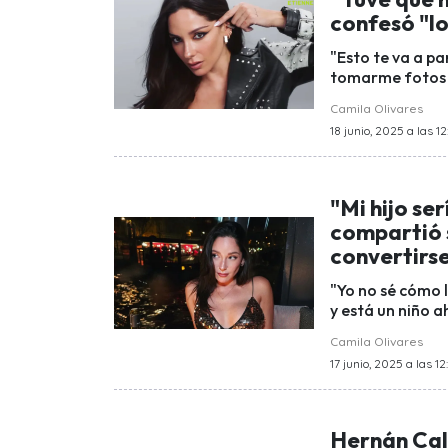
confesó "l
"Esto te va a p
tomarme fotos co
Camila Olivares
18 junio, 2025 a las 12
"Mi hijo se
compartió s
convertirs
"Yo no sé cómo l
y está un niño ah
Camila Olivares
17 junio, 2025 a las 12
Hernán Cal