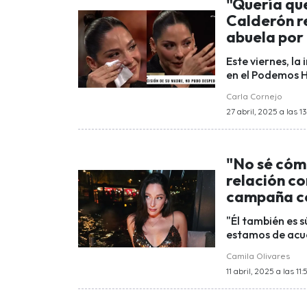
"Quería qu
Calderón r
abuela por
Este viernes, la
en el Podemos H
Carla Cornejo
27 abril, 2025 a las 13
"No sé cóm
relación co
campaña c
"Él también es s
estamos de acuer
Camila Olivares
11 abril, 2025 a las 11: