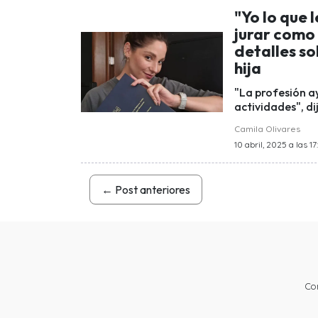
"Yo lo que 
jurar como
detalles so
hija
"La profesión ay
actividades", di
Camila Olivares
10 abril, 2025 a las 17
←
Post anteriores
Co