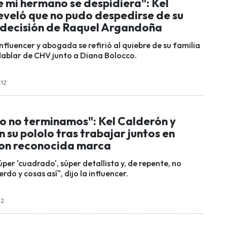
e mi hermano se despidiera": Kel
eveló que no pudo despedirse de su
 decisión de Raquel Argandoña
 influencer y abogada se refirió al quiebre de su familia
ablar de CHV junto a Diana Bolocco.
:12
o no terminamos": Kel Calderón y
n su pololo tras trabajar juntos en
on reconocida marca
úper 'cuadrado', súper detallista y, de repente, no
do y cosas así", dijo la influencer.
52