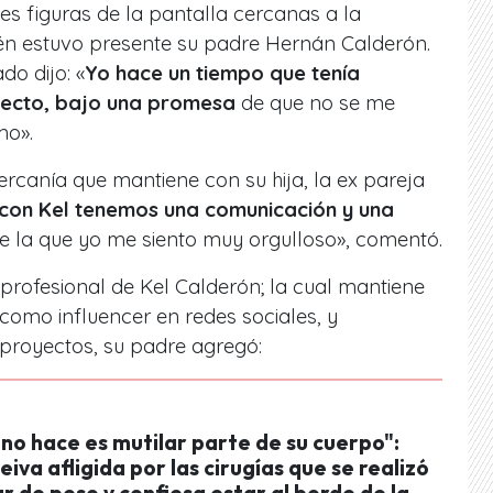
es figuras de la pantalla cercanas a la
én estuvo presente su padre Hernán Calderón.
o dijo: «
Yo hace un tiempo que tenía
yecto, bajo una promesa
de que no se me
mo».
ercanía que mantiene con su hija, la ex pareja
con Kel tenemos una comunicación y una
e la que yo me siento muy orgulloso», comentó.
 profesional de Kel Calderón; la cual mantiene
 como influencer en redes sociales, y
proyectos, su padre agregó:
no hace es mutilar parte de su cuerpo":
iva afligida por las cirugías que se realizó
r de peso y confiesa estar al borde de la