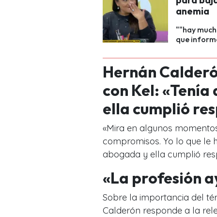
anemia
""hay much
que informa
Hernán Calderó
con Kel: «Tenía
ella cumplió r
«Mira en algunos momentos d
compromisos. Yo lo que le h
abogada y ella cumplió res
«La profesión a
Sobre la importancia del té
Calderón responde a la rele