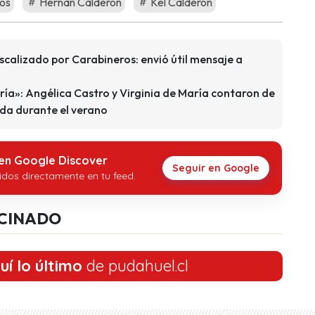
os
Hernan Calderon
Kel Calderon
calizado por Carabineros: envió útil mensaje a
ía»: Angélica Castro y Virginia de María contaron de
nda durante el verano
 en Google Discover
Seguir en Google
idos directamente en tu feed.
CINADO
uí lo último
de pudahuel.cl