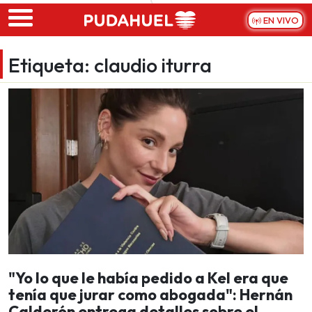
Skip to main content
EN VIVO
Etiqueta:
claudio iturra
"Yo lo que le había pedido a Kel era que
tenía que jurar como abogada": Hernán
Calderón entrega detalles sobre el