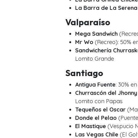
La Barra de La Serena
Valparaíso
Mega Sandwich
(Recreo
Mr Wo
(Recreo): 50% en
Sandwichería Churras
Lomito Grande
Santiago
Antigua Fuente
: 30% en
Churrascón del Jhonny
Lomito con Papas
Tequeños el Oscar
(Mai
Donde el Pelao
(Puente
El Mastique
(Vespucio N
Las Vegas Chile
(El Gol