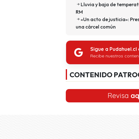
Lluvia y baja de temperat
RM
«Un acto de justicia»: Pr
una cárcel común
Sigue a Pudahuel.cl
Recibe nuestros conten
CONTENIDO PATRO
Revisa
aq