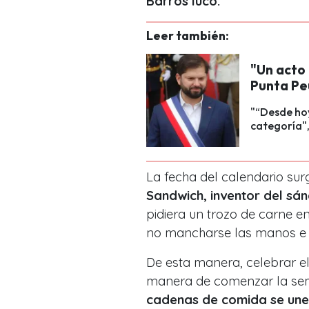
Barros luco.
Leer también:
"Un acto 
Punta Pe
"“Desde hoy
categoría"
La fecha del calendario su
Sandwich, inventor del sánd
pidiera un trozo de carne e
no mancharse las manos e i
De esta manera, celebrar e
manera de comenzar la se
cadenas de comida se unen