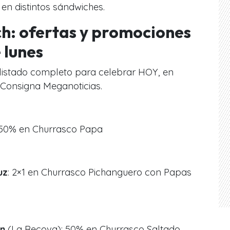
 en distintos sándwiches.
h: ofertas y promociones
 lunes
 listado completo para celebrar HOY, en
 Consigna Meganoticias.
 50% en Churrasco Papa
uz
: 2×1 en Churrasco Pichanguero con Papas
en
(La Recova): 50% en Churrasco Saltado