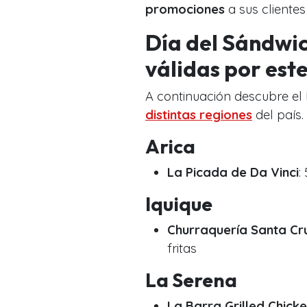
promociones
a sus clientes
Día del Sándwic
válidas por este
A continuación descubre el
distintas regiones
del país.
Arica
La Picada de Da Vinci
:
Iquique
Churraquería Santa Cr
fritas
La Serena
La Barra Grilled Chick