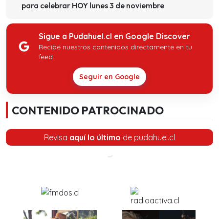
para celebrar HOY lunes 3 de noviembre
Sigue a Pudahuel.cl en Google Discover
Recibe nuestros contenidos directamente en tu
feed.
Seguir en Google
CONTENIDO PATROCINADO
Revisa
aquí lo último
de pudahuel.cl