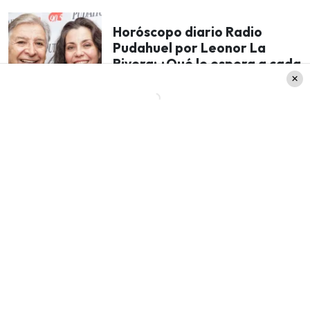
Horóscopo diario Radio
Pudahuel por Leonor La
Rivera: ¿Qué le espera a cada
signo hoy 20 de noviembre?
«Se pasó por cualquier parte el
signo pare y avanzó»
Asimismo, mencionó que continuaba mareado y
reiteró: «El caballero,
como les digo, se pasó por
cualquier parte el signo pare y avanzó,
no más.
Insisto,
cómo una persona si siente que impactó
a alguien no frena. Él adelantó más, siguió y me
tiró debajo del auto a mí y a mi perra”.