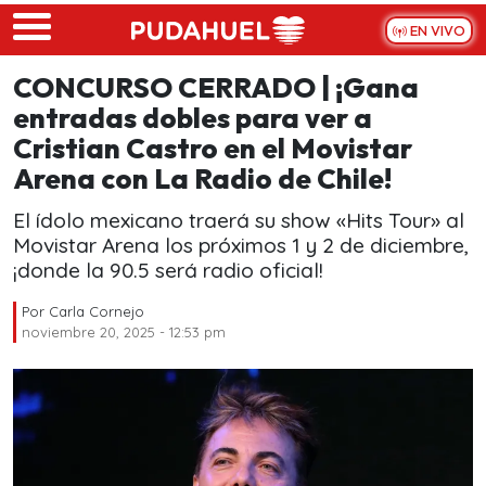
Skip to main content
EN VIVO
CONCURSO CERRADO | ¡Gana
entradas dobles para ver a
Cristian Castro en el Movistar
Arena con La Radio de Chile!
El ídolo mexicano traerá su show «Hits Tour» al
Movistar Arena los próximos 1 y 2 de diciembre,
¡donde la 90.5 será radio oficial!
Por
Carla Cornejo
noviembre 20, 2025 - 12:53 pm