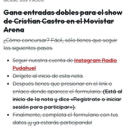
Gana entradas dobles para el show
de Cristian Castro en el Movistar
Arena
¿Cómo concursar? Fácil, sólo tienes que seguir
los siguientes pasos.
Seguir nuestra cuenta de
Instagram Radio
Pudahuel
Dirígete al inicio de esta nota.
Después tienes que presionar en el link o
enlace donde aparece el formulario.
(Está al
inicio de la nota y dice «Regístrate o iniciar
sesión para participar»).
Finalmente, completa el formulario con tus
datos ¡y ya estarás participando!