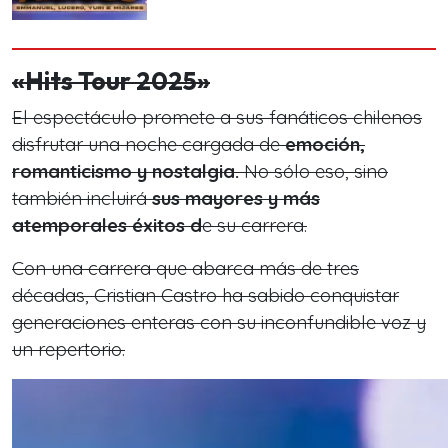
«Hits Tour 2025»
El espectáculo
promete a sus fanáticos chilenos
disfrutar una noche cargada de
emoción,
romanticismo y nostalgia.
No sólo eso, sino
también incluir
á
sus mayores y más
atemporales éxitos d
e su carrera.
Con una carrera que abarca más de tres
décadas, Cristian Castro ha sabido conquistar
generaciones enteras con su inconfundible voz y
un repertorio.