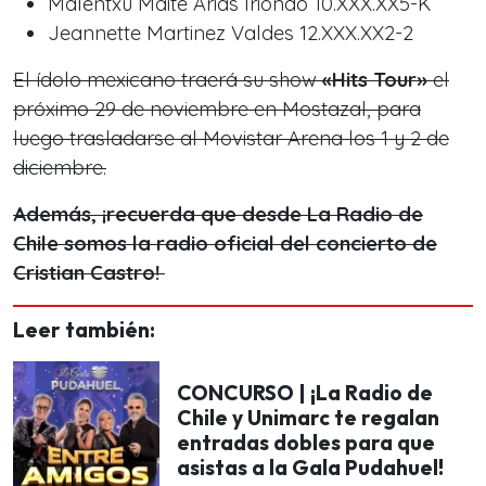
Malentxu Maite Arias Iriondo 10.XXX.XX5-K
Jeannette Martinez Valdes 12.XXX.XX2-2
El ídolo mexicano traerá su show
«Hits Tour»
el
próximo 29 de noviembre en Mostazal, para
luego trasladarse al Movistar Arena los 1 y 2 de
diciembre.
Además, ¡recuerda que desde La Radio de
Chile somos la radio oficial del concierto de
Cristian Castro!
Leer también:
CONCURSO | ¡La Radio de
Chile y Unimarc te regalan
entradas dobles para que
asistas a la Gala Pudahuel!