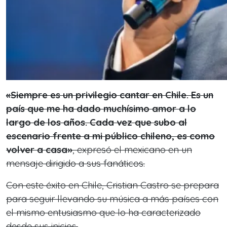
«Siempre es un privilegio cantar en Chile. Es un
país que me ha dado muchísimo amor a lo
largo de los años. Cada vez que subo al
escenario frente a mi público chileno, es como
volver a casa»
,
expresó el mexicano en un
mensaje dirigido a sus fanáticos.
Con este éxito en Chile, Cristian Castro se prepara
para seguir llevando su música a más países con
el mismo entusiasmo que lo ha caracterizado
desde sus inicios.