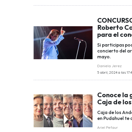
CONCURSO C
Roberto Ca
para el con
Si participas po
concierto del ar
mayo.
Daniela Jerez
5 abril, 2024 a las 17:
Conoce la g
Caja de lo
Caja de los Ande
en Pudahuel te 
Ariel Pefaur