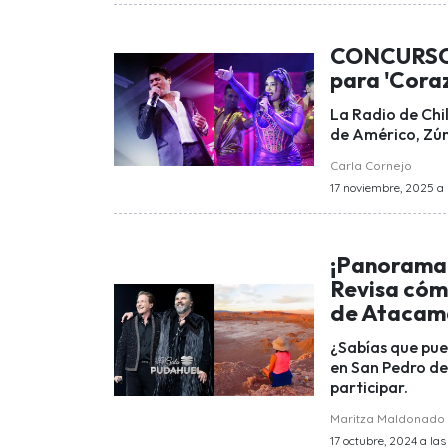
CONCURSO |
para 'Cora
La Radio de Chil
de Américo, Zúm
Carla Cornejo
17 noviembre, 2025 a l
¡Panorama 
Revisa cómo
de Atacam
¿Sabías que pue
en San Pedro d
participar.
Maritza Maldonado
17 octubre, 2024 a las