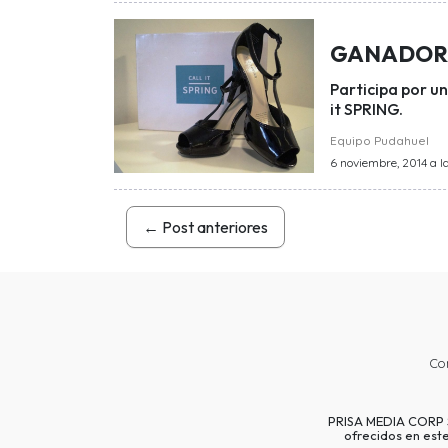
GANADORA:
Participa por u
it SPRING.
Equipo Pudahuel
6 noviembre, 2014 a l
←
Post anteriores
Co
PRISA MEDIA CORP SP
ofrecidos en est