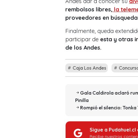
Andes dar a conocer su
div
rembolsos libres,
la telem
proveedores en búsqueda d
Finalmente, queda extendida
participar de
esta y otras i
de los Andes.
Caja Los Andes
Concurso
Gala Caldirola aclaró ru
Pinilla
Rompió el silencio: Tonka
Sigue a Pudahuel.cl
Recibe nuestros conten