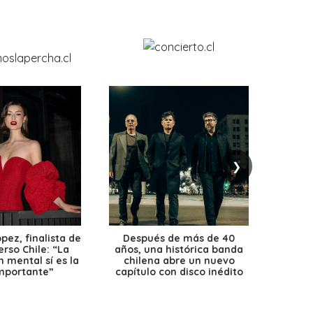
❯
ez, finalista de
Después de más de 40
Ante 
erso Chile: “La
años, una histórica banda
petr
 mental sí es la
chilena abre un nuevo
precio
mportante”
capítulo con disco inédito