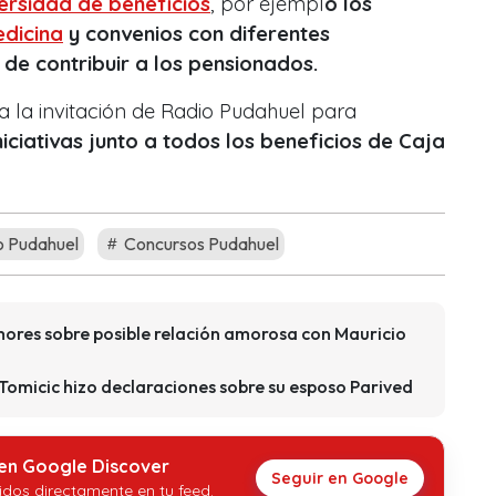
ersidad de beneficios
, por ejempl
o los
edicina
y convenios con diferentes
e contribuir a los pensionados.
 la invitación de Radio Pudahuel para
niciativas junto a todos los beneficios de Caja
 Pudahuel
Concursos Pudahuel
mores sobre posible relación amorosa con Mauricio
 Tomicic hizo declaraciones sobre su esposo Parived
 en Google Discover
Seguir en Google
idos directamente en tu feed.