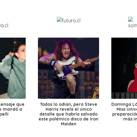
mensaje que
Todos lo odian, pero Steve
Dominga Lóp
le mandó a
Harris revela el único
Miss Univ
elli
detalle que habría salvado
preparación
este polémico disco de Iron
más i
Maiden