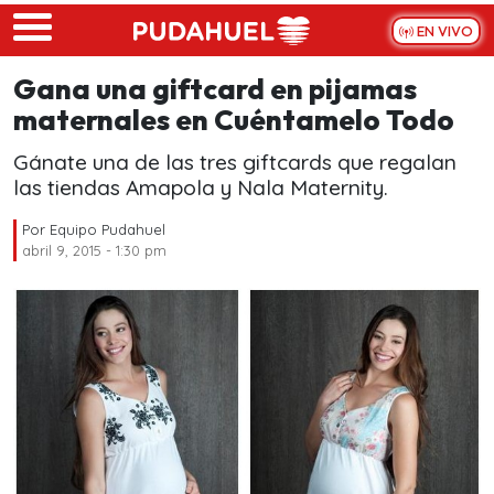
Skip to main content
EN VIVO
Gana una giftcard en pijamas
maternales en Cuéntamelo Todo
Gánate una de las tres giftcards que regalan
las tiendas Amapola y Nala Maternity.
Por
Equipo Pudahuel
abril 9, 2015 - 1:30 pm