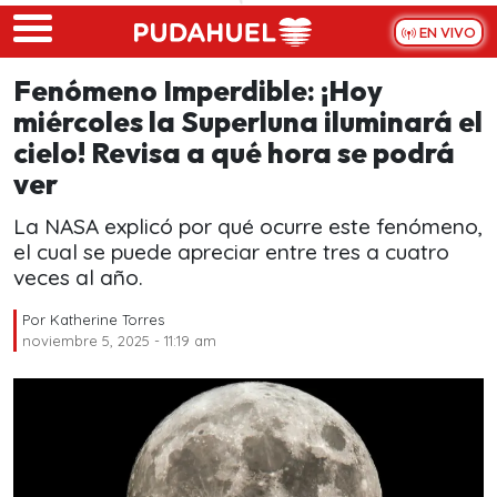
Skip to main content
EN VIVO
Fenómeno Imperdible: ¡Hoy
miércoles la Superluna iluminará el
cielo! Revisa a qué hora se podrá
ver
La NASA explicó por qué ocurre este fenómeno,
el cual se puede apreciar entre tres a cuatro
veces al año.
Por
Katherine Torres
noviembre 5, 2025 - 11:19 am