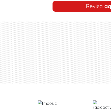
Revisa
aq