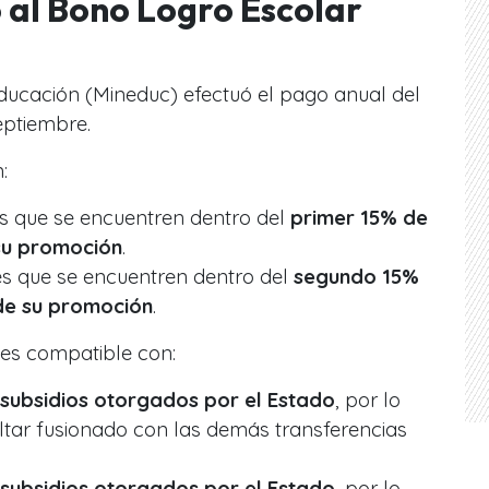
 al Bono Logro Escolar
 Educación (Mineduc) efectuó el pago anual del
eptiembre.
:
es que se encuentren dentro del
primer 15% de
su promoción
.
es que se encuentren dentro del
segundo 15%
de su promoción
.
es compatible con:
 subsidios otorgados por el Estado
, por lo
ltar fusionado con las demás transferencias
 subsidios otorgados por el Estado
, por lo