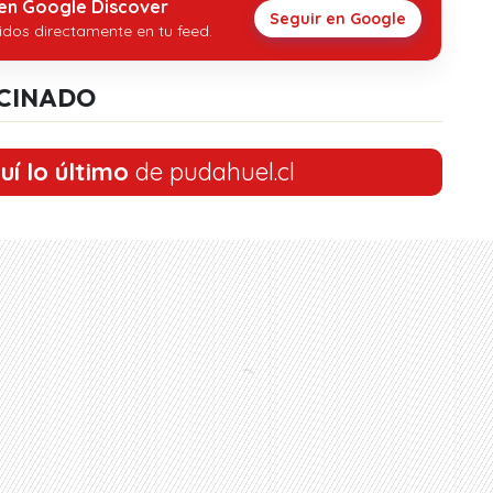
 en Google Discover
Seguir en Google
idos directamente en tu feed.
CINADO
uí lo último
de pudahuel.cl