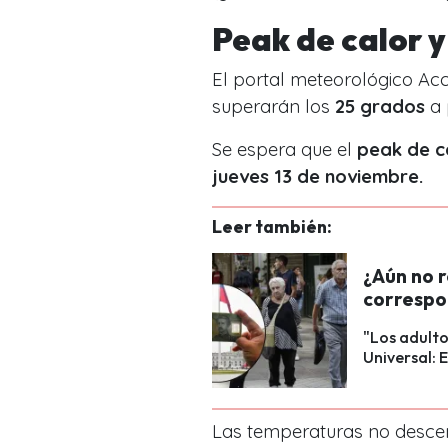
Peak de calor y
El portal meteorológico
Acc
superarán los
25 grados
a 
Se espera que el
peak de c
jueves 13 de noviembre.
Leer también:
¿Aún no r
correspon
"Los adult
Universal: E
Las temperaturas no desce