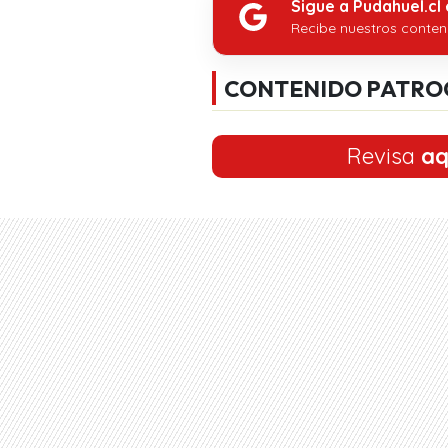
Sigue a Pudahuel.cl
Recibe nuestros conten
CONTENIDO PATRO
Revisa
aq