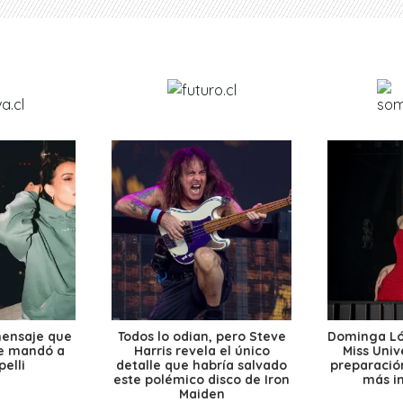
mensaje que
Todos lo odian, pero Steve
Dominga Lóp
le mandó a
Harris revela el único
Miss Univ
elli
detalle que habría salvado
preparación
este polémico disco de Iron
más i
Maiden