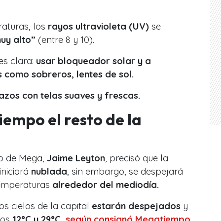
aturas, los
rayos ultravioleta (UV)
se
uy alto”
(entre 8 y 10).
es clara:
usar bloqueador solar y a
 como sobreros, lentes de sol.
azos con telas suaves y frescas.
iempo el resto de la
go de Mega,
Jaime Leyton
, precisó que la
 iniciará
nublada
, sin embargo, se despejará
temperaturas
alrededor del mediodía.
os cielos de la capital
estarán despejados
y
los
12°C y 29°C,
según consignó Megatiempo.