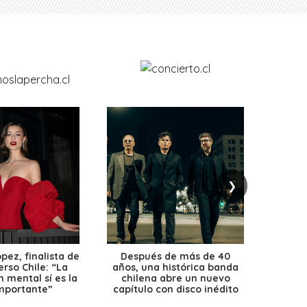
❯
ez, finalista de
Después de más de 40
Ante 
erso Chile: “La
años, una histórica banda
petr
 mental sí es la
chilena abre un nuevo
precio
mportante”
capítulo con disco inédito