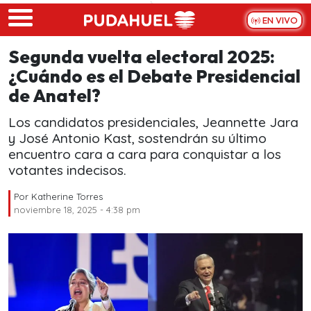
Skip to main content
EN VIVO
Segunda vuelta electoral 2025:
¿Cuándo es el Debate Presidencial
de Anatel?
Los candidatos presidenciales, Jeannette Jara
y José Antonio Kast, sostendrán su último
encuentro cara a cara para conquistar a los
votantes indecisos.
Por
Katherine Torres
noviembre 18, 2025 - 4:38 pm