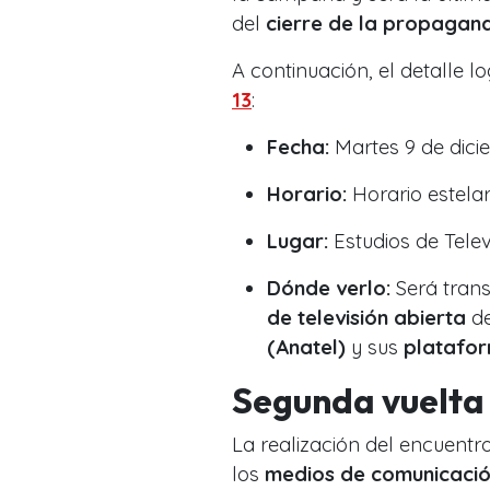
del
cierre de la propagand
A continuación, el detalle l
13
:
Fecha:
Martes 9 de dici
Horario:
Horario estelar
Lugar:
Estudios de Telev
Dónde verlo:
Será tran
de televisión abierta
de
(Anatel)
y sus
platafor
Segunda vuelta 
La realización del encuentro
los
medios de comunicació