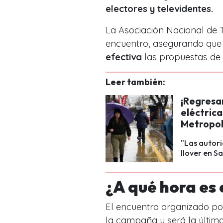
electores y televidentes.
La Asociación Nacional de T
encuentro, asegurando que 
efectiva
las propuestas de 
Leer también:
¡Regresan
eléctrica
Metropol
"Las autori
llover en S
¿A qué hora es 
El encuentro organizado p
la campaña y será la últim