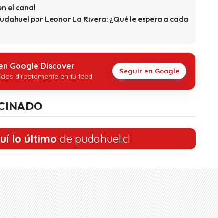
en el canal
udahuel por Leonor La Rivera: ¿Qué le espera a cada
 en Google Discover
Seguir en Google
idos directamente en tu feed.
CINADO
uí lo último
de pudahuel.cl