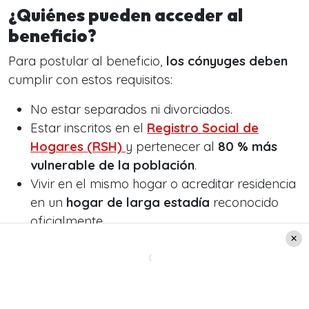
¿Quiénes pueden acceder al
beneficio?
Para postular al beneficio,
los cónyuges deben
cumplir con estos requisitos:
No estar separados ni divorciados.
Estar inscritos en el
Registro Social de
Hogares (RSH)
y pertenecer al
80 % más
vulnerable de la población
.
Vivir en el mismo hogar o acreditar residencia
en un
hogar de larga estadía
reconocido
oficialmente.
Acreditar
residencia en Chile por 4 de los
últimos 5 años
previos a la solicitud.
Requisitos para solicitar el bono