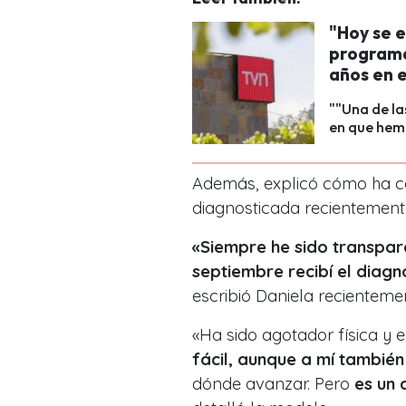
"Hoy se e
programa
años en e
""Una de l
en que hem
Además, explicó cómo ha ca
diagnosticada recientement
«Siempre he sido transpare
septiembre recibí el diag
escribió Daniela recienteme
«Ha sido agotador física y
fácil, aunque a mí también
dónde avanzar. Pero
es un 