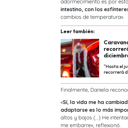
adormecimiento es por esta
intestino, con los esfínte
cambios de temperatura».
Leer también:
Caravana
recorrer
diciembr
"Hasta el j
recorrerá d
Finalmente, Daniela reconoc
«
Sí, la vida me ha cambia
adaptarse es lo más impo
altos y bajos (…) He inten
me embarre», reflexionó.