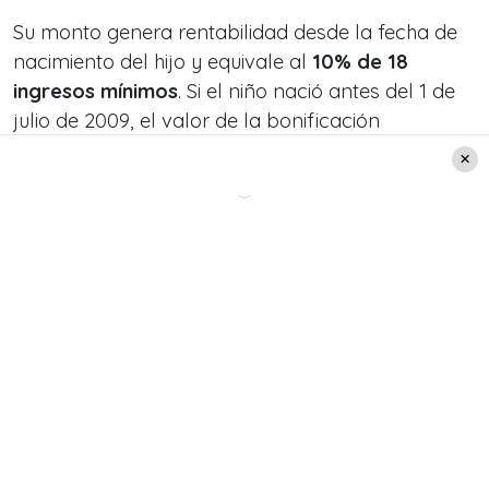
Su monto genera rentabilidad desde la fecha de
nacimiento del hijo y equivale al
10% de 18
ingresos mínimos
. Si el niño nació antes del 1 de
julio de 2009, el valor de la bonificación
corresponde al salario mínimo vigente en julio de
2009; es decir,
$165.000
.
Bono de Reconocimiento
Cuando los adultos mayores jubilan pueden
acceder al Bono de Reconocimiento, beneficio
económico que entrega el Estado a las y
los trabajadores que se hayan cambiado desde
el antiguo sistema de pensiones a las actuales
AFP.