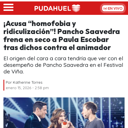
Skip to main content
EN VIVO
¡Acusa “homofobia y
ridiculización”! Pancho Saavedra
frena en seco a Paula Escobar
tras dichos contra el animador
El origen del cara a cara tendría que ver con el
desempeño de Pancho Saavedra en el Festival
de Viña.
Por
Katherine Torres
enero 15, 2026 - 2:58 pm