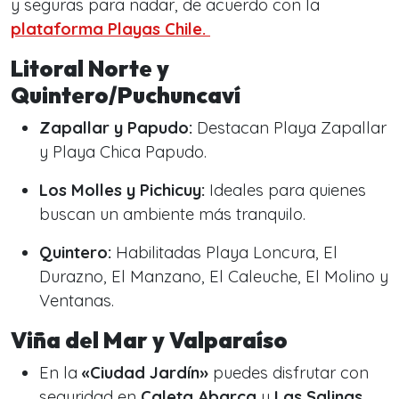
y seguras para nadar, de acuerdo con la
plataforma Playas Chile.
Litoral Norte y
Quintero/Puchuncaví
Zapallar y Papudo:
Destacan Playa Zapallar
y Playa Chica Papudo.
Los Molles y Pichicuy:
Ideales para quienes
buscan un ambiente más tranquilo.
Quintero:
Habilitadas Playa Loncura, El
Durazno, El Manzano, El Caleuche, El Molino y
Ventanas.
Viña del Mar y Valparaíso
En la
«Ciudad Jardín»
puedes disfrutar con
seguridad en
Caleta Abarca
y
Las Salinas
.