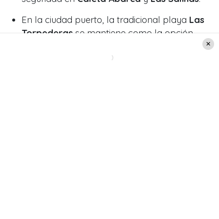
En la ciudad puerto, la tradicional playa
Las
Torpederas
se mantiene como la opción
apta.
Viña del Mar región del Valparaíso. Créditos: Getty
Images.