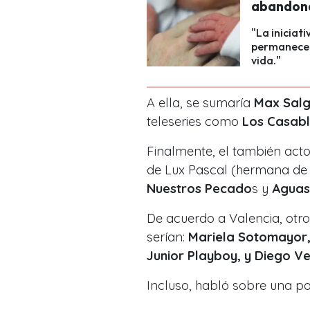
abandon
"La iniciat
permanecen
vida."
A ella, se sumaría
Max Sal
teleseries como
Los Casabl
Finalmente, el también act
de Lux Pascal (hermana de 
Nuestros Pecado
s y
Aguas
De acuerdo a Valencia, otro
serían:
Mariela Sotomayor, 
Junior Playboy, y Diego V
Incluso, habló sobre una p