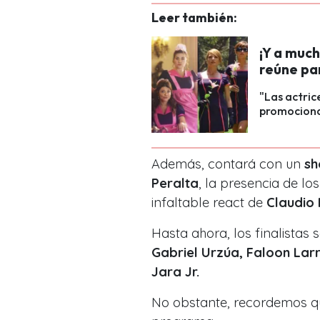
Leer también:
¡Y a muc
reúne pa
"Las actrice
promocionan
Además, contará con un
sh
Peralta
, la presencia de los
infaltable
react
de
Claudio 
Hasta ahora, los finalistas
Gabriel Urzúa, Faloon Lar
Jara Jr.
No obstante, recordemos 