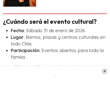
¿Cuándo será el evento cultural?
Fecha:
Sábado 31 de enero de 2026.
Lugar:
Barrios, plazas y centros culturales en
todo Chile.
Participación:
Eventos abiertos para toda la
familia.
¿Cuáles son los patrimonios que
participan?
En la
web oficial del
Día de los Patrimonios
,
podrás revisar cuáles son las actividades
disponibles por región. Así como también el
horario de las mismas
y cuáles son las